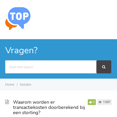
MENU
Vragen?
Search
For
Home
betalen
Waarom worden er
0
1997
transactiekosten doorberekend bij
een storting?