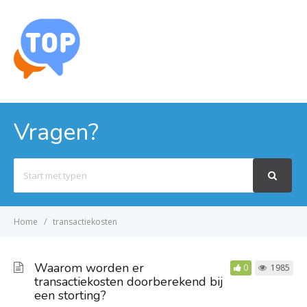
MENU
Vragen?
Search
For
Home
transactiekosten
Waarom worden er
0
1985
transactiekosten doorberekend bij
een storting?