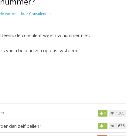
n nummer?
ld worden door Consulenten
steem, de consulent weet uw nummer niet.
s van u bekend zijn op ons systeem.
”?
0
1265
er dan zelf bellen?
1
1636