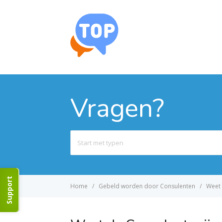
Vragen?
Search
For
Support
Home
Gebeld worden door Consulenten
Weet 